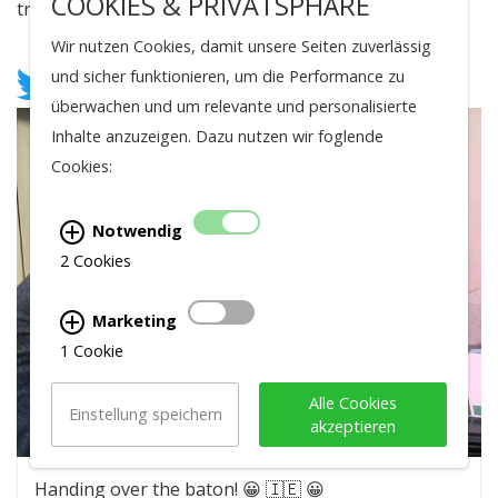
COOKIES & PRIVATSPHÄRE
track to being found & connect
Wir nutzen Cookies, damit unsere Seiten zuverlässig
und sicher funktionieren, um die Performance zu
überwachen und um relevante und personalisierte
Inhalte anzuzeigen. Dazu nutzen wir foglende
Cookies:
Notwendig
2 Cookies
Marketing
1 Cookie
Alle Cookies
Einstellung speichern
akzeptieren
Handing over the baton! 😀 🇮🇪 😀