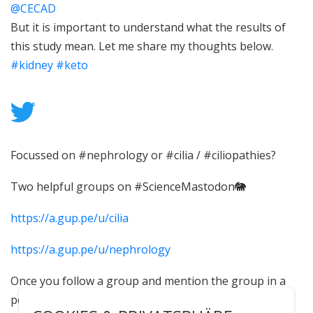
@CECAD
But it is important to understand what the results of
this study mean. Let me share my thoughts below.
#kidney
#keto
Focussed on #nephrology or #cilia / #ciliopathies?
Two helpful groups on #ScienceMastodon🐘
https://a.gup.pe/u/cilia
https://
a.gup.pe/u/nephrology
Once you follow a group and mention the group in a
post, this will be shared with the entire group. A fast