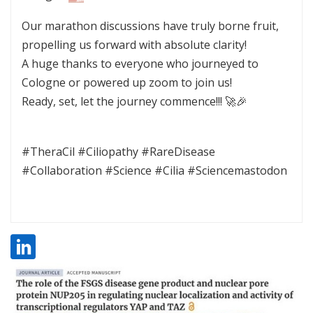
Our marathon discussions have truly borne fruit,
propelling us forward with absolute clarity!
A huge thanks to everyone who journeyed to
Cologne or powered up zoom to join us!
Ready, set, let the journey commence!!! 🚀🎉
#TheraCil #Ciliopathy #RareDisease
#Collaboration #Science #Cilia #Sciencemastodon