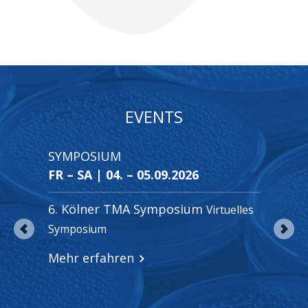
EVENTS
SYMPOSIUM
SYM
FR – SA | 04. – 05.09.2026
MO –
6. Kölner TMA Symposium
CMM
Virtuelles
Symposium
of Ti
Dege
Mehr erfahren
Mehr