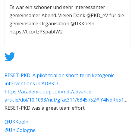
Es war ein schöner und sehr interessanter
gemeinsamer Abend. Vielen Dank @PKD_eV für die
gemeinsame Organisation @UKKoeln
https://t.co/IzPSpabIW2
RESET-PKD: A pilot trial on short-term ketogenic
interventions in ADPKD
https://
academic.oup.com/ndt/advance-
ar
ticle/doi/10.1093/ndt/gfac311/6845752#.Y4NdRb51DwA.twitter
RESET-PKD was a great team effort
@UKKoeln
@UniCologne