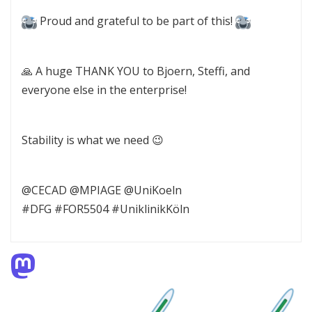
Proud and grateful to be part of this!
🙏 A huge THANK YOU to Bjoern, Steffi, and
everyone else in the enterprise!
Stability is what we need 😉
@CECAD @MPIAGE @UniKoeln
#DFG #FOR5504 #UniklinikKöln