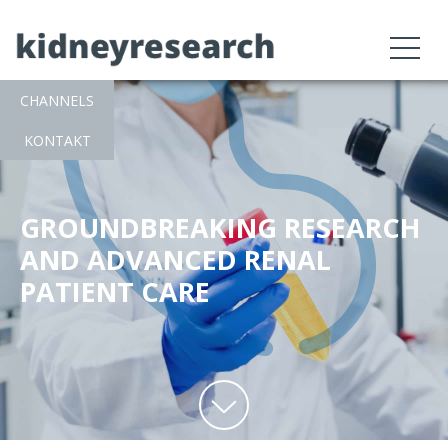
CHANNELS
KONTAKT
GROUNDBREAKING RESEARCH
AND ADVANCED RENAL
PATIENT CARE